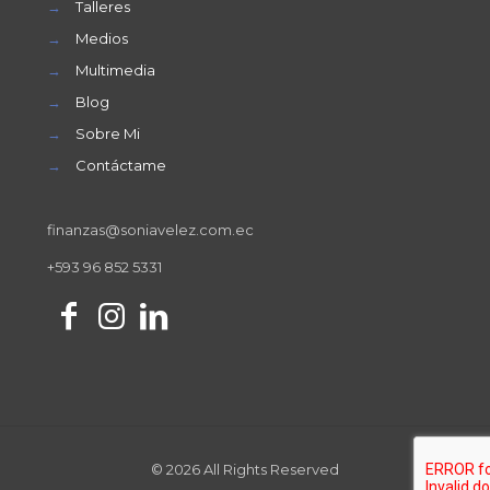
→
Talleres
→
Medios
→
Multimedia
→
Blog
→
Sobre Mi
→
Contáctame
finanzas@soniavelez.com.ec
+593 96 852 5331
© 2026 All Rights Reserved